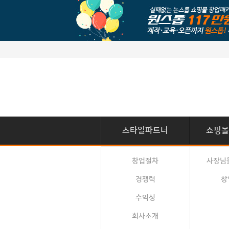
스타일파트너
쇼핑몰
창업절차
사장님
경쟁력
창
수익성
회사소개