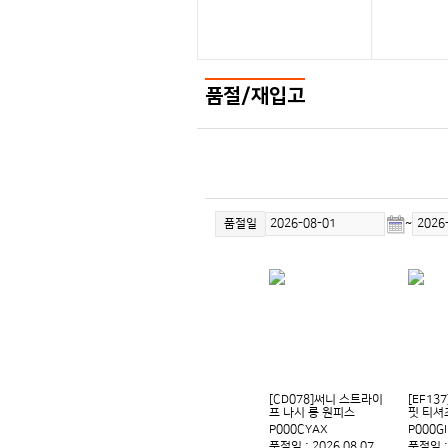
품절/재입고
품절일
~
[CD078]써니 스트라이
[EF13
프 나시 롱 원피스
핏 티셔
P000CYAX
P000G
품절일 : 2026.08.07
품절일 : 