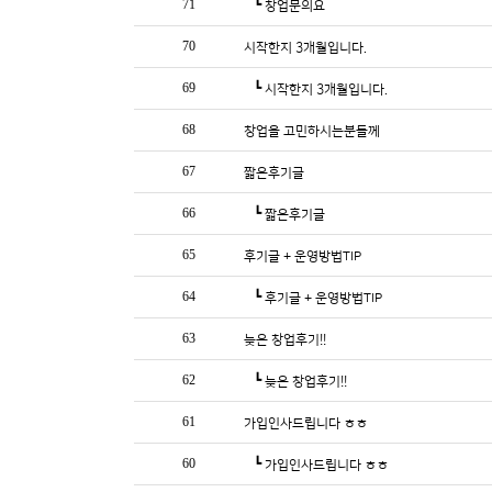
71
┗
창업문의요
70
시작한지 3개월입니다.
69
┗
시작한지 3개월입니다.
68
창업을 고민하시는분들께
67
짧은후기글
66
┗
짧은후기글
65
후기글 + 운영방법TIP
64
┗
후기글 + 운영방법TIP
63
늦은 창업후기!!
62
┗
늦은 창업후기!!
61
가입인사드립니다 ㅎㅎ
60
┗
가입인사드립니다 ㅎㅎ