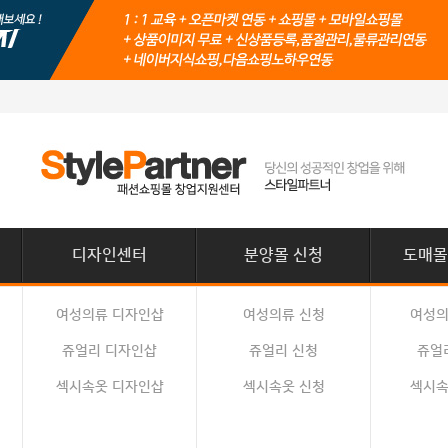
디자인센터
분양몰 신청
도매몰
여성의류 디자인샵
여성의류 신청
여성의
쥬얼리 디자인샵
쥬얼리 신청
쥬얼
섹시속옷 디자인샵
섹시속옷 신청
섹시속