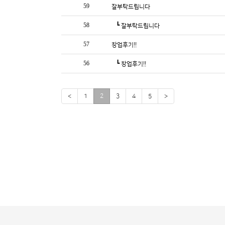
59
잘부탁드립니다
58
┗
잘부탁드립니다
57
창업후기!!
56
┗
창업후기!!
<
1
2
3
4
5
>