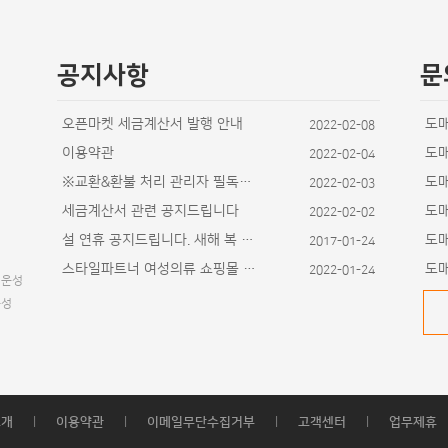
공지사항
문
오픈마켓 세금계산서 발행 안내
도
2022-02-08
이용약관
도
2022-02-04
※교환&환불 처리 관리자 필독사항
도
2022-02-03
세금계산서 관련 공지드립니다
도
2022-02-02
설 연휴 공지드립니다. 새해 복 많이 받으세요~
도
2017-01-24
스타일파트너 여성의류 쇼핑몰 디자인이 추가
도
2022-01-24
 이운성
운성
개
|
이용약관
|
이메일무단수집거부
|
고객센터
|
업무제휴