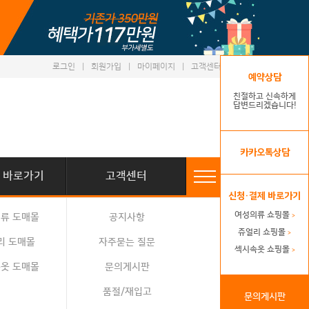
로그인
|
회원가입
|
마이페이지
|
고객센터
예약상담
친절하고 신속하게
답변드리겠습니다!
카카오톡상담
 바로가기
고객센터
신청·결제 바로가기
여성의류 쇼핑몰
류 도매몰
공지사항
>
쥬얼리 쇼핑몰
>
리 도매몰
자주묻는 질문
섹시속옷 쇼핑몰
>
옷 도매몰
문의게시판
품절/재입고
문의게시판