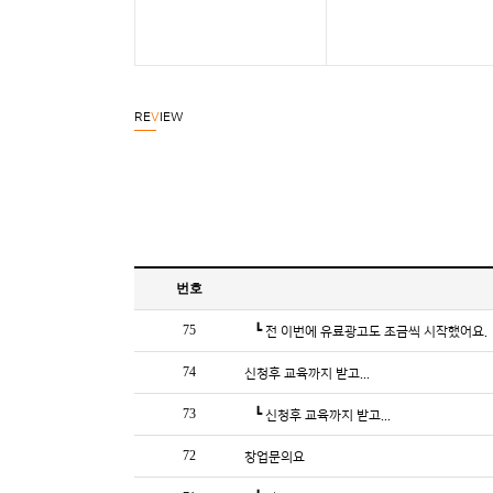
RE
V
IEW
번호
75
┗
전 이번에 유료광고도 조금씩 시작했어요.
74
신청후 교육까지 받고...
73
┗
신청후 교육까지 받고...
72
창업문의요