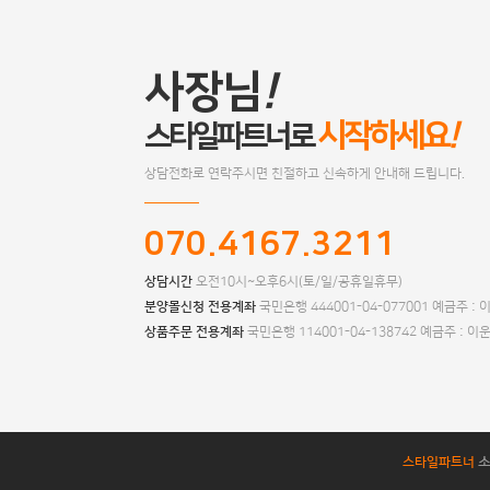
사장님
!
시작하세요
!
스타일파트너로
상담전화로 연락주시면 친절하고 신속하게 안내해 드립니다.
070.4167.3211
상담시간
오전10시~오후6시(토/일/공휴일휴무)
분양몰신청 전용계좌
국민은행 444001-04-077001 예금주 :
상품주문 전용계좌
국민은행 114001-04-138742 예금주 : 이
소
스타일파트너